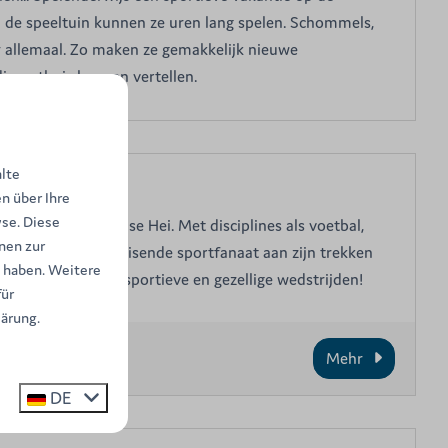
n de speeltuin kunnen ze uren lang spelen. Schommels,
 er allemaal. Zo maken ze gemakkelijk nieuwe
ie ze thuis kunnen vertellen.
alte
n über Ihre
se. Diese
n op camping Baalse Hei. Met disciplines als voetbal,
nen zur
elfs de meest veeleisende sportfanaat aan zijn trekken
t haben. Weitere
n en geniet van sportieve en gezellige wedstrijden!
ür
lärung.
Mehr
DE