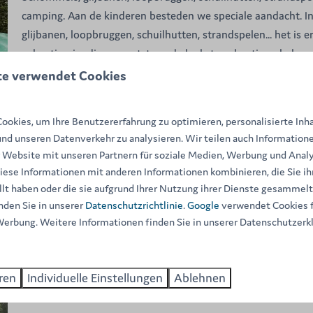
camping. Aan de kinderen besteden we speciale aandacht. I
glijbanen, loopbruggen, schuilhutten, strandspelen... het is
vakantievriendjes en ontstaan de leukste vakantieverhalen d
te verwendet Cookies
okies, um Ihre Benutzererfahrung zu optimieren, personalisierte Inh
Sport und Spiel
und unseren Datenverkehr zu analysieren. Wir teilen auch Informatione
 Website mit unseren Partnern für soziale Medien, Werbung und Analy
Zelfs de meest veeleisende sportfanaat komt aan zijn trekke
iese Informationen mit anderen Informationen kombinieren, die Sie ih
tennis, tafeltennis, basket- en volleybal en petanque komt z
lt haben oder die sie aufgrund Ihrer Nutzung ihrer Dienste gesammel
op de camping. Ga de uitdaging aan met andere campinggaste
nden Sie in unserer
Datenschutzrichtlinie
.
Google
verwendet Cookies f
Werbung. Weitere Informationen finden Sie in unserer Datenschutzerk
ren
Individuelle Einstellungen
Ablehnen