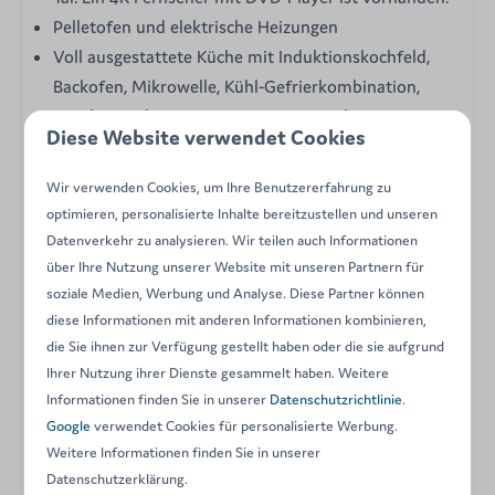
Pelletofen und elektrische Heizungen
Voll ausgestattete Küche mit Induktionskochfeld,
Backofen, Mikrowelle, Kühl-Gefrierkombination,
Geschirrspüler, Nespresso-Kaffeemaschine,
Diese Website verwendet Cookies
Wasserkocher und Toaster.
Außenterrasse mit allen notwendigen Möbeln, um
Wir verwenden Cookies, um Ihre Benutzererfahrung zu
Sommerabende zu genießen.
optimieren, personalisierte Inhalte bereitzustellen und unseren
Gartenbereich.
Datenverkehr zu analysieren. Wir teilen auch Informationen
über Ihre Nutzung unserer Website mit unseren Partnern für
Alles für einen unvergesslichen Aufenthalt erwartet Sie.
soziale Medien, Werbung und Analyse. Diese Partner können
diese Informationen mit anderen Informationen kombinieren,
Energy label:
die Sie ihnen zur Verfügung gestellt haben oder die sie aufgrund
Ihrer Nutzung ihrer Dienste gesammelt haben. Weitere
Ausstattung
Informationen finden Sie in unserer
Datenschutzrichtlinie
.
Google
verwendet Cookies für personalisierte Werbung.
Garten
Weitere Informationen finden Sie in unserer
Ferienhaus
Datenschutzerklärung.
Pelletofen