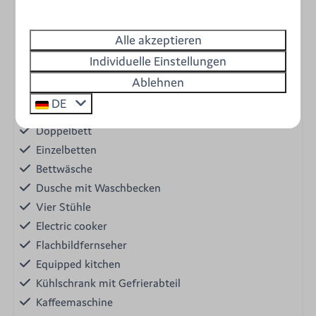
Herd mit Backofen
Geschirrspülmaschine
Alle akzeptieren
2 Schlafzimmer
Individuelle Einstellungen
Eigene Sanitäranlagen
Ablehnen
Kein WLAN
DE
Pet allowed
Doppelbett
Einzelbetten
Bettwäsche
Dusche mit Waschbecken
Vier Stühle
Electric cooker
Flachbildfernseher
Equipped kitchen
Kühlschrank mit Gefrierabteil
Kaffeemaschine