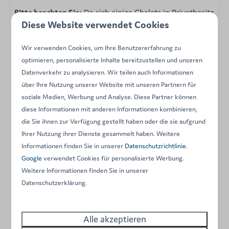
Bitte beachten Sie:
Da sich einige Chalets in Privatbesitz
Diese Website verwendet Cookies
befinden, können Einrichtung und Ausstattung von
Haus zu Haus leicht variieren. Dennoch entspricht jedes
Wir verwenden Cookies, um Ihre Benutzererfahrung zu
Chalet unseren hohen Standards in Bezug auf Komfort,
optimieren, personalisierte Inhalte bereitzustellen und unseren
Ruhe und Authentizität.
Datenverkehr zu analysieren. Wir teilen auch Informationen
über Ihre Nutzung unserer Website mit unseren Partnern für
Gönnen Sie sich einen gemütlichen und komfortablen
soziale Medien, Werbung und Analyse. Diese Partner können
Aufenthalt inmitten der Natur. Buchen Sie jetzt Ihr
diese Informationen mit anderen Informationen kombinieren,
die Sie ihnen zur Verfügung gestellt haben oder die sie aufgrund
finnisches Chalet bei Arden Parks Petite Suisse!
Ihrer Nutzung ihrer Dienste gesammelt haben. Weitere
Energy label:
Informationen finden Sie in unserer
Datenschutzrichtlinie
.
Google
verwendet Cookies für personalisierte Werbung.
Ausstattung
Weitere Informationen finden Sie in unserer
Datenschutzerklärung.
2 Schlafzimmer
Kein WLAN
Alle akzeptieren
Garten