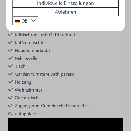
Individuelle Einstellungen
Ferienhaus
Eigene Sanitäranlagen
Ablehnen
Einzelbetten
DE
Dusche mit Waschbecken
Kühlschrank mit Gefrierabteil
Kaffeemaschine
Haustiere erlaubt
Mikrowelle
Tisch
Garden furniture with parasol
Heizung
Wohnzimmer
Gartentisch
Zugang zum Gemeinschaftspool des
Campingplatzes