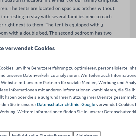
ldren. The tents are located on spacious pitches without
nteresting to stay with several families next to each
ar right next to them. The tent is equipped with 3
oom with a double bed. The second bedroom has two
 for a child (max 30kg).
te verwendet Cookies
ersons is equipped with:
okies, um Ihre Benutzererfahrung zu optimieren, personalisierte Inh
 double bed
und unseren Datenverkehr zu analysieren. Wir teilen auch Informatione
o single beds and a bunk bed for a child weighing up to
 Website mit unseren Partnern für soziale Medien, Werbung und Analy
iese Informationen mit anderen Informationen kombinieren, die Sie ih
lt haben oder die sie aufgrund Ihrer Nutzung ihrer Dienste gesammel
 single beds/high sleeper and 1 double bed
nden Sie in unserer
Datenschutzrichtlinie
.
Google
verwendet Cookies f
d linen are provided in the bedrooms
Werbung. Weitere Informationen finden Sie in unserer Datenschutzerk
g area and dining table
, microwave, coffee maker and electric cooker
ooking utensils
ren
Individuelle Einstellungen
Ablehnen