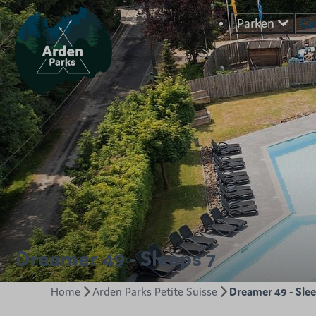
Parken
Ca
Dreamer 49 - Sleeps 7
Home
Arden Parks Petite Suisse
Dreamer 49 - Slee