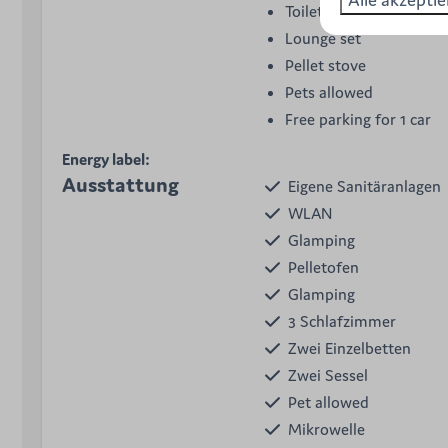
Toilet, shower and was
Lounge set
Pellet stove
Pets allowed
Free parking for 1 car
Energy label:
Ausstattung
Eigene Sanitäranlagen
WLAN
Glamping
Pelletofen
Glamping
3 Schlafzimmer
Zwei Einzelbetten
Zwei Sessel
Pet allowed
Mikrowelle