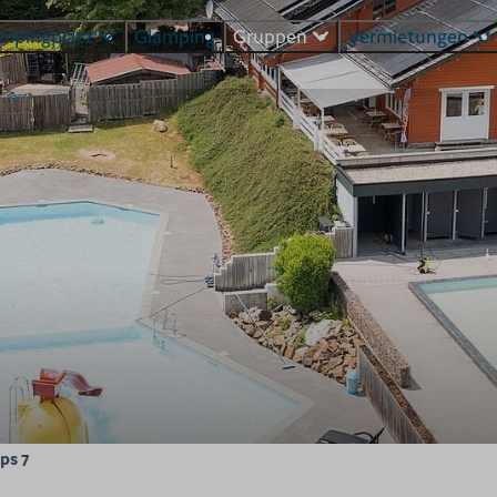
mpingplatz
Glamping
Gruppen
Vermietungen
ps 7