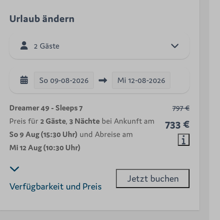
Urlaub ändern
2 Gäste
So
09-08-2026
Mi
12-08-2026
Dreamer 49 - Sleeps 7
797 €
Preis für
2 Gäste
,
3 Nächte
bei Ankunft am
733 €
So 9 Aug (15:30 Uhr)
und Abreise am
Mi 12 Aug (10:30 Uhr)
Jetzt buchen
Verfügbarkeit und Preis