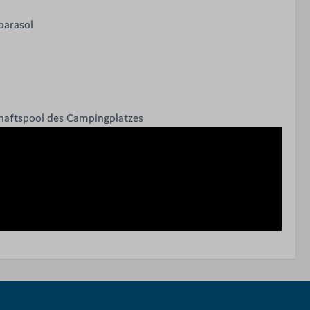
parasol
aftspool des Campingplatzes