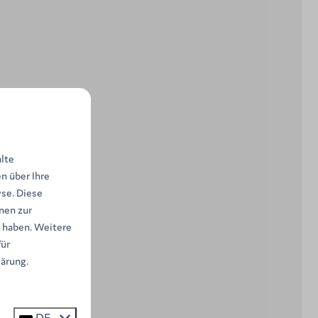
alte
n über Ihre
se. Diese
nen zur
t haben. Weitere
ür
lärung.
DE