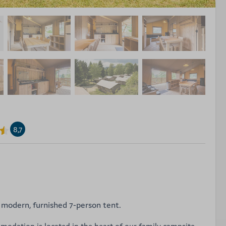
8,7
s modern, furnished 7-person tent.
modation is located in the heart of our family campsite.