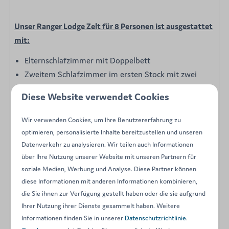
Unser Ranger Lodge Zelt für 8 Personen ist ausgestattet
mit:
Elternschlafzimmer mit Doppelbett
Zweitem Schlafzimmer im ersten Stock mit zwei
Einzelbetten
Diese Website verwendet Cookies
Drittem Schlafzimmer mit 2 Hochbetten
(Einzelbetten)
Wir verwenden Cookies, um Ihre Benutzererfahrung zu
Bettdecken, Kissen und Bettwäsche sind in allen
optimieren, personalisierte Inhalte bereitzustellen und unseren
Schlafzimmern vorhanden
Datenverkehr zu analysieren. Wir teilen auch Informationen
Wohnbereich mit gemütlicher Sitzecke und Esstisch
über Ihre Nutzung unserer Website mit unseren Partnern für
soziale Medien, Werbung und Analyse. Diese Partner können
Kitchenette mit u.a. Kühlschrank, Mikrowelle,
diese Informationen mit anderen Informationen kombinieren,
Kaffeemaschine und Kochfeld
die Sie ihnen zur Verfügung gestellt haben oder die sie aufgrund
Geschirr, Besteck und Küchenutensilien
Ihrer Nutzung ihrer Dienste gesammelt haben. Weitere
Badezimmer mit Dusche, Waschbecken und WC
Informationen finden Sie in unserer
Datenschutzrichtlinie
.
Pelletofen (für gemütliche Abende)