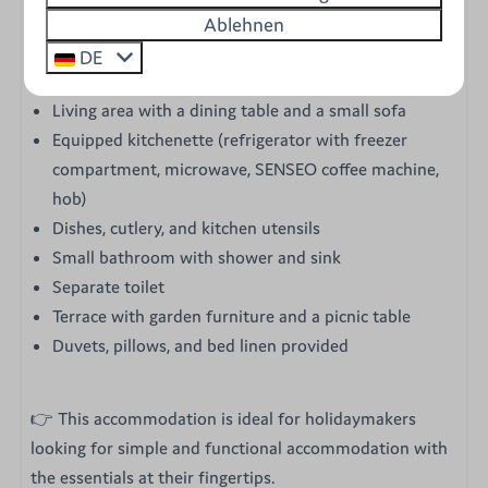
Chalet layout:
Ablehnen
A bedroom with a double bed (140x190cm)
DE
A second bedroom with bunk beds
Living area with a dining table and a small sofa
Equipped kitchenette (refrigerator with freezer
compartment, microwave, SENSEO coffee machine,
hob)
Dishes, cutlery, and kitchen utensils
Small bathroom with shower and sink
Separate toilet
Terrace with garden furniture and a picnic table
Duvets, pillows, and bed linen provided
👉 This accommodation is ideal for holidaymakers
looking for simple and functional accommodation with
the essentials at their fingertips.