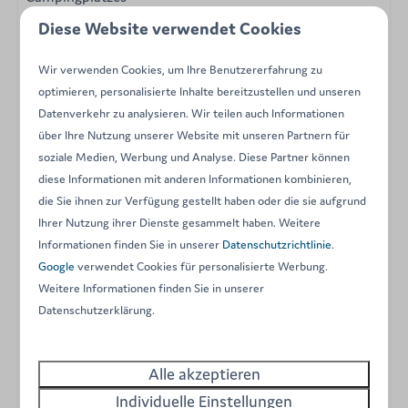
Diese Website verwendet Cookies
Description
Wir verwenden Cookies, um Ihre Benutzererfahrung zu
Enjoy our 4-person chalets in the heart of the french
optimieren, personalisierte Inhalte bereitzustellen und unseren
Ardennes
Datenverkehr zu analysieren. Wir teilen auch Informationen
über Ihre Nutzung unserer Website mit unseren Partnern für
Looking for a simple, no-fuss holiday? This 4-person
soziale Medien, Werbung und Analyse. Diese Partner können
chalet offers everything you need for a pleasant stay as
diese Informationen mit anderen Informationen kombinieren,
a couple or with your family. Located in the heart of our
die Sie ihnen zur Verfügung gestellt haben oder die sie aufgrund
family campsite, it appeals for its practicality and
Ihrer Nutzung ihrer Dienste gesammelt haben. Weitere
functionality.
Informationen finden Sie in unserer
Datenschutzrichtlinie
.
The chalet is simply equipped, perfect for those who are
Google
verwendet Cookies für personalisierte Werbung.
Weitere Informationen finden Sie in unserer
primarily looking for a comfortable base from which to
Datenschutzerklärung.
enjoy nature and camping. The chalets are not
surrounded by fences, allowing several families to stay
side by side. Parking is nearby.
Alle akzeptieren
Individuelle Einstellungen