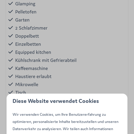
Glamping
Pelletofen
Garten
2 Schlafzimmer
Doppelbett
Einzelbetten
Equipped kitchen
Kühlschrank mit Gefrierabteil
Kaffeemaschine
Haustiere erlaubt
Mikrowelle
Tisch
Diese Website verwendet Cookies
Nichtraucher
Wasserkessel
Wir verwenden Cookies, um Ihre Benutzererfahrung zu
Zugang zum Gemeinschaftspool des
optimieren, personalisierte Inhalte bereitzustellen und unseren
Campingplatzes
Datenverkehr zu analysieren. Wir teilen auch Informationen