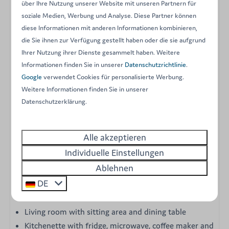
über Ihre Nutzung unserer Website mit unseren Partnern für
Description
soziale Medien, Werbung und Analyse. Diese Partner können
diese Informationen mit anderen Informationen kombinieren,
Discover our cosy and functional Comet tents.
die Sie ihnen zur Verfügung gestellt haben oder die sie aufgrund
Discover our Comet tents, glamping tents located in our
Ihrer Nutzung ihrer Dienste gesammelt haben. Weitere
Informationen finden Sie in unserer
Datenschutzrichtlinie
.
campsite, in the heart of the French Ardennes. Enjoy a
Google
verwendet Cookies für personalisierte Werbung.
getaway at Arden Parks Signy-L'Abbaye for a weekend, a
Weitere Informationen finden Sie in unserer
family holiday, a holiday with friends or a romantic
Datenschutzerklärung.
getaway.
Our Comet 27 tents are equipped with:
Alle akzeptieren
Individuelle Einstellungen
Master bedroom with double bed (160x200cm)
Ablehnen
Second bedroom with 1 double bed and a bunk bed
DE
Duvets, pillows and bed linen are provided in the
bedrooms.
Living room with sitting area and dining table
Kitchenette with fridge, microwave, coffee maker and