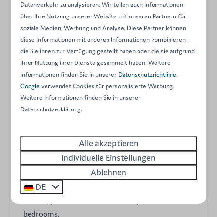
Datenverkehr zu analysieren. Wir teilen auch Informationen
über Ihre Nutzung unserer Website mit unseren Partnern für
Enjoy your holiday in this modern, furnished tent for 6
soziale Medien, Werbung und Analyse. Diese Partner können
people.
diese Informationen mit anderen Informationen kombinieren,
Fully equipped, this rental is located in the heart of our
die Sie ihnen zur Verfügung gestellt haben oder die sie aufgrund
family campsite. Ideal for a holiday with children. The
Ihrer Nutzung ihrer Dienste gesammelt haben. Weitere
Informationen finden Sie in unserer
Datenschutzrichtlinie
.
tents are located on spacious pitches without fences,
Google
verwendet Cookies für personalisierte Werbung.
making it interesting for several families to stay next to
Weitere Informationen finden Sie in unserer
each other. The tent has 3 bedrooms. The master
Datenschutzerklärung.
bedroom has a double bed. The two toher bedrooms
have 2 single beds.
Alle akzeptieren
Our Dreamer 49 tent for 6 people is equipped with:
Individuelle Einstellungen
Ablehnen
Main bedroom with double bed (160x200cm)
DE
Second bedroom & third room, 2 single beds.
Duvets, pillows and bed linen are provided in the
bedrooms.