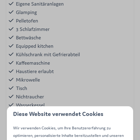
Eigene Sanitäranlagen
Glamping
Pelletofen
3 Schlafzimmer
Bettwäsche
Equipped kitchen
Kühlschrank mit Gefrierabteil
Kaffeemaschine
Haustiere erlaubt
Mikrowelle
Tisch
Nichtraucher
Wasserkessel
Diese Website verwendet Cookies
Zugang zum Gemeinschaftspool des
Campingplatzes
Wir verwenden Cookies, um Ihre Benutzererfahrung zu
optimieren, personalisierte Inhalte bereitzustellen und unseren
Description