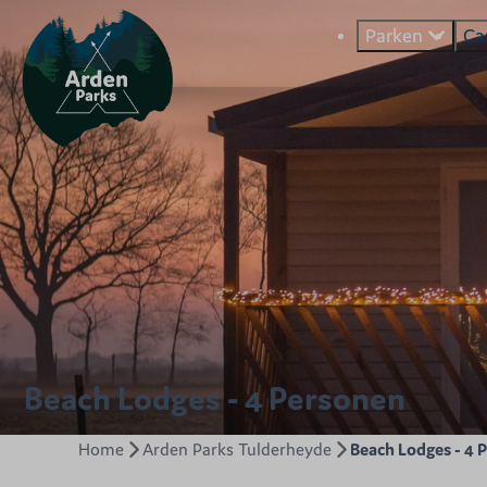
Parken
Ca
Beach Lodges - 4 Personen
Home
Arden Parks Tulderheyde
Beach Lodges - 4 