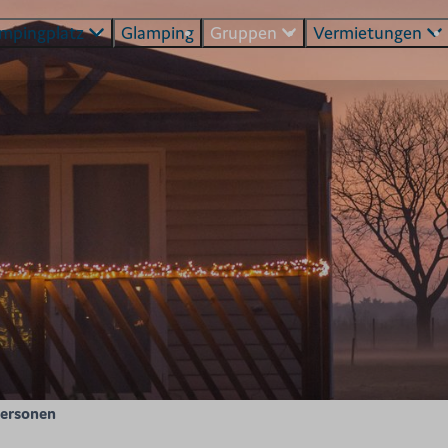
mpingplatz
Glamping
Gruppen
Vermietungen
Personen