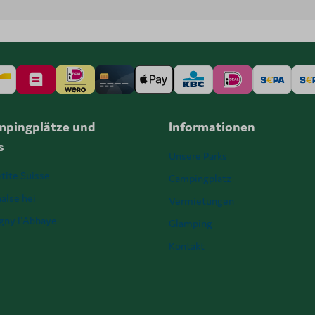
mpingplätze und
Informationen
s
Unsere Parks
tite Suisse
Campingplatz
alse hei
Vermietungen
igny l'Abbaye
Glamping
Kontakt