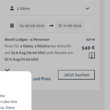
2 Gäste
Sa
08-08-2026
Di
11-08-2026
Beach Lodges - 4 Personen
621 €
Preis für
2 Gäste
,
3 Nächte
bei Ankunft
549 €
am
Sa 8 Aug (16:00 Uhr)
und Abreise am
Di 11 Aug (11:00 Uhr)
Jetzt buchen
Verfügbarkeit und Preis
alte
n über Ihre
se. Diese