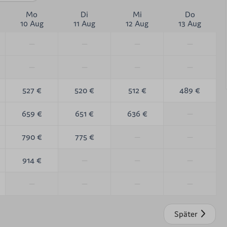
Mo
Di
Mi
Do
10 Aug
11 Aug
12 Aug
13 Aug
—
—
—
—
—
—
—
—
527 €
520 €
512 €
489 €
659 €
651 €
636 €
—
790 €
775 €
—
—
914 €
—
—
—
—
—
—
—
Später