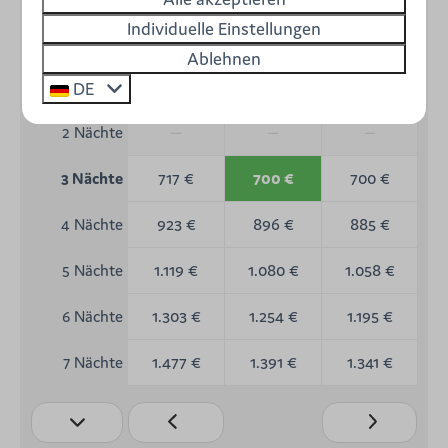
Individuelle Einstellungen
So
Mo
Di
9 Aug
10 Aug
11 Aug
Ablehnen
—
—
—
1 Nacht
DE
—
—
—
2 Nächte
717 €
700 €
700 €
3 Nächte
923 €
896 €
885 €
4 Nächte
1.119 €
1.080 €
1.058 €
5 Nächte
1.303 €
1.254 €
1.195 €
6 Nächte
1.477 €
1.391 €
1.341 €
7 Nächte